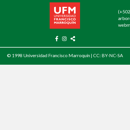
(+502
arbo
webm
© 1998 Universidad Francisco Marroquín |
CC: BY-NC-SA