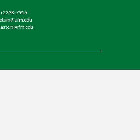
) 2338-7916
retum@ufm.edu
aster@ufm.edu