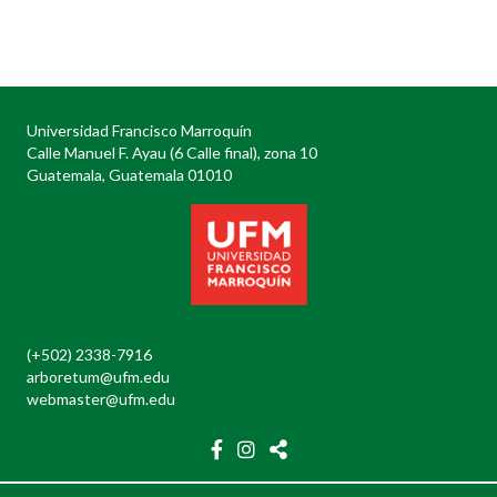
Posts
navigation
Universidad Francisco Marroquín
Calle Manuel F. Ayau (6 Calle final), zona 10
Guatemala, Guatemala 01010
(+502) 2338-7916
arboretum@ufm.edu
webmaster@ufm.edu