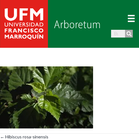
← Hibiscus rosa-sinensis