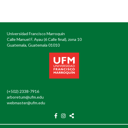
Posts
navigation
Universidad Francisco Marroquín
Calle Manuel F. Ayau (6 Calle final), zona 10
Guatemala, Guatemala 01010
(+502) 2338-7916
arboretum@ufm.edu
webmaster@ufm.edu