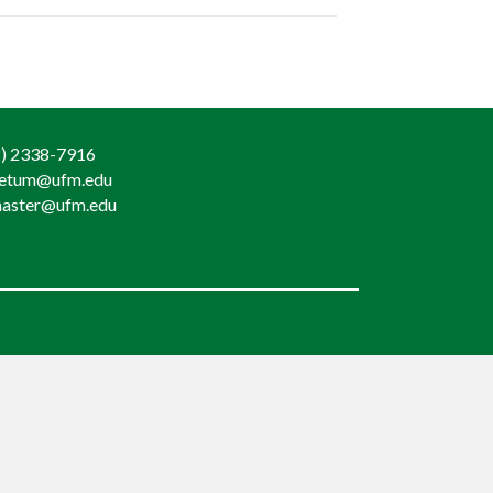
) 2338-7916
retum@ufm.edu
aster@ufm.edu