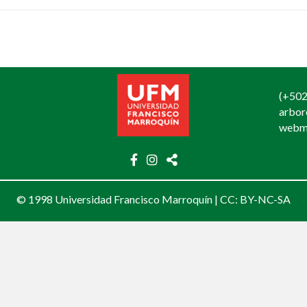
(+502
arbo
webm
© 1998 Universidad Francisco Marroquín |
CC: BY-NC-SA