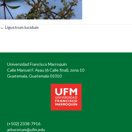
← Ligustrum lucidum
Posts
navigation
Universidad Francisco Marroquín
Calle Manuel F. Ayau (6 Calle final), zona 10
Guatemala, Guatemala 01010
(+502) 2338-7916
arboretum@ufm.edu