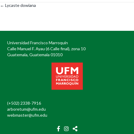
← Lycaste dowiana
Posts
navigation
Universidad Francisco Marroquín
Calle Manuel F. Ayau (6 Calle final), zona 10
Guatemala, Guatemala 01010
(+502) 2338-7916
arboretum@ufm.edu
webmaster@ufm.edu