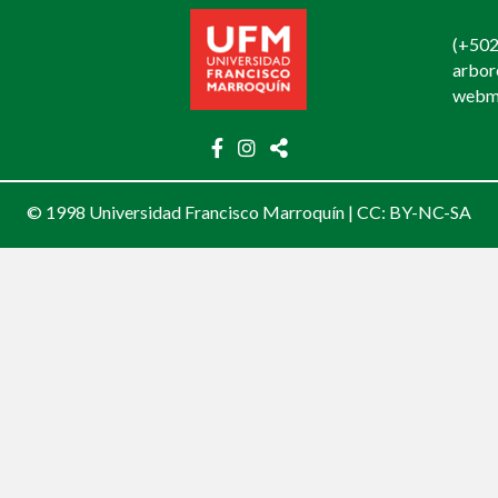
(+502
arbo
webm
© 1998 Universidad Francisco Marroquín |
CC: BY-NC-SA