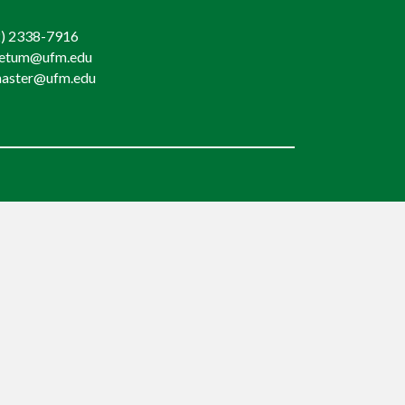
) 2338-7916
retum@ufm.edu
aster@ufm.edu