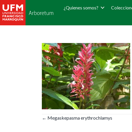
¿Quienes somos?
Coleccion
Posts
← Megaskepasma erythrochlamys