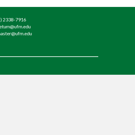
) 2338-7916
retum@ufm.edu
aster@ufm.edu