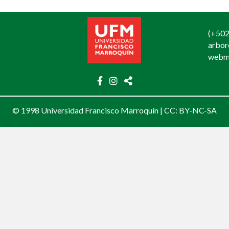
(+502
arbo
webm
© 1998 Universidad Francisco Marroquín |
CC: BY-NC-SA