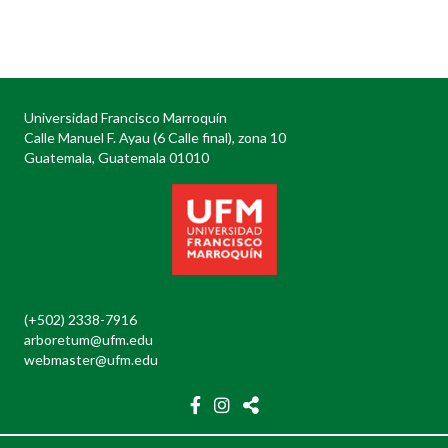
Posts
navigation
Universidad Francisco Marroquín
Calle Manuel F. Ayau (6 Calle final), zona 10
Guatemala, Guatemala 01010
(+502) 2338-7916
arboretum@ufm.edu
webmaster@ufm.edu