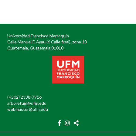
Posts
navigation
Universidad Francisco Marroquín
Calle Manuel F. Ayau (6 Calle final), zona 10
Guatemala, Guatemala 01010
(+502) 2338-7916
arboretum@ufm.edu
webmaster@ufm.edu