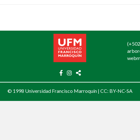
(+502
arbo
webm
© 1998 Universidad Francisco Marroquín |
CC: BY-NC-SA