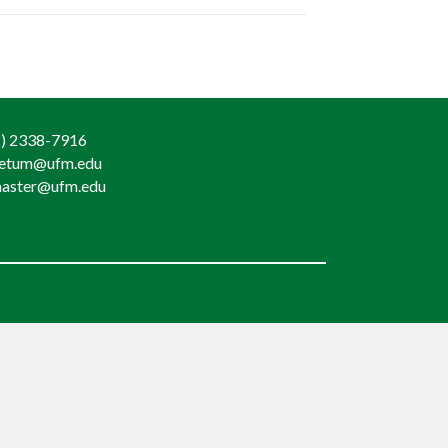
) 2338-7916
retum@ufm.edu
aster@ufm.edu