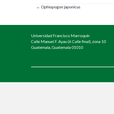
Posts
← Ophiopogon japonicus
navigation
Universidad Francisco Marroquín
Calle Manuel F. Ayau (6 Calle final), zona 10
Guatemala, Guatemala 01010