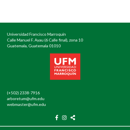
Posts
navigation
Universidad Francisco Marroquín
Calle Manuel F. Ayau (6 Calle final), zona 10
Guatemala, Guatemala 01010
(+502) 2338-7916
arboretum@ufm.edu
webmaster@ufm.edu