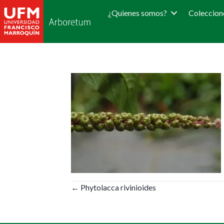
¿Quienes somos?
Coleccion
Posts
← Phytolacca rivinioides
navigation