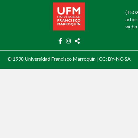
(+502
arbo
webm
© 1998 Universidad Francisco Marroquín |
CC: BY-NC-SA