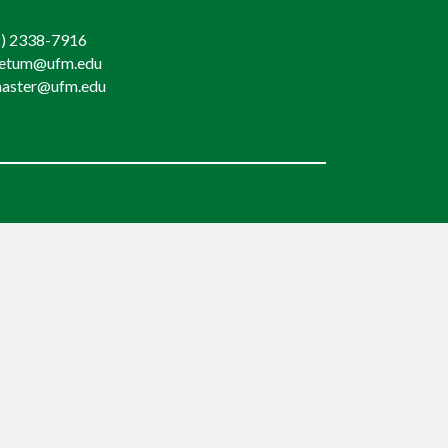
) 2338-7916
retum@ufm.edu
aster@ufm.edu