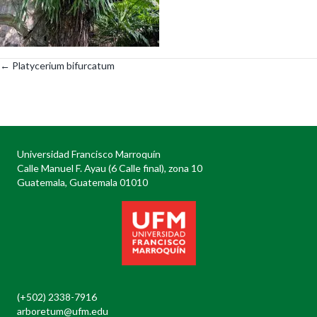
← Platycerium bifurcatum
Posts
navigation
Universidad Francisco Marroquín
Calle Manuel F. Ayau (6 Calle final), zona 10
Guatemala, Guatemala 01010
(+502) 2338-7916
arboretum@ufm.edu