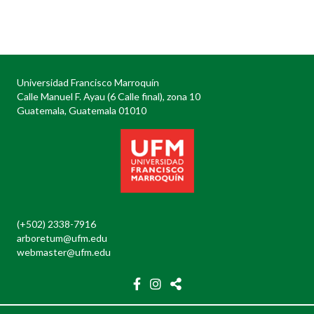
Posts
navigation
Universidad Francisco Marroquín
Calle Manuel F. Ayau (6 Calle final), zona 10
Guatemala, Guatemala 01010
(+502) 2338-7916
arboretum@ufm.edu
webmaster@ufm.edu