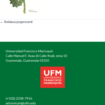
← Roldana jurgensenii
Posts
navigation
Universidad Francisco Marroquín
Calle Manuel F. Ayau (6 Calle final), zona 10
Guatemala, Guatemala 01010
(+502) 2338-7916
arboretum@ufm.edu