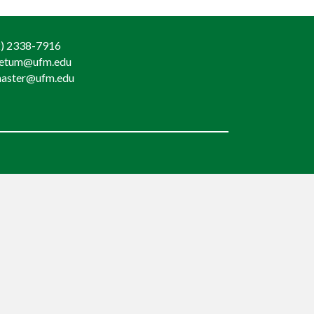
) 2338-7916
retum@ufm.edu
aster@ufm.edu