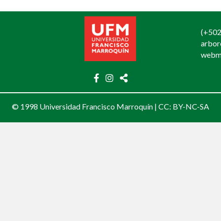
(+502
arbo
webm
© 1998 Universidad Francisco Marroquín |
CC: BY-NC-SA