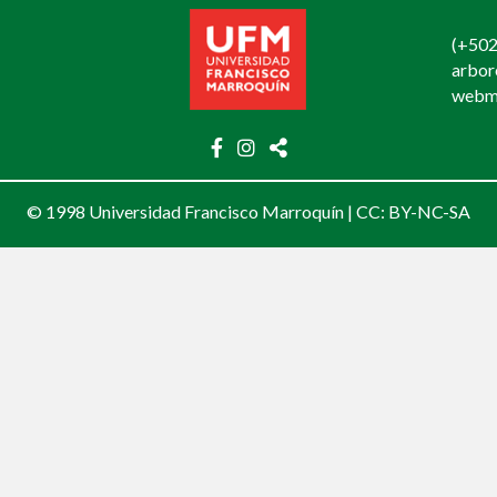
(+502
arbo
webm
© 1998 Universidad Francisco Marroquín |
CC: BY-NC-SA