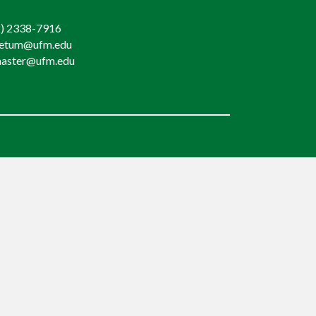
) 2338-7916
retum@ufm.edu
aster@ufm.edu