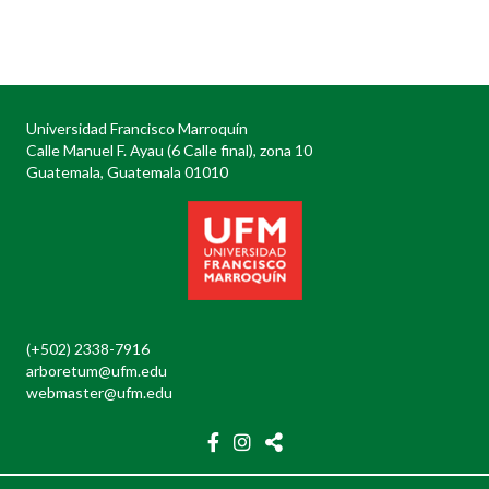
Posts
navigation
Universidad Francisco Marroquín
Calle Manuel F. Ayau (6 Calle final), zona 10
Guatemala, Guatemala 01010
(+502) 2338-7916
arboretum@ufm.edu
webmaster@ufm.edu