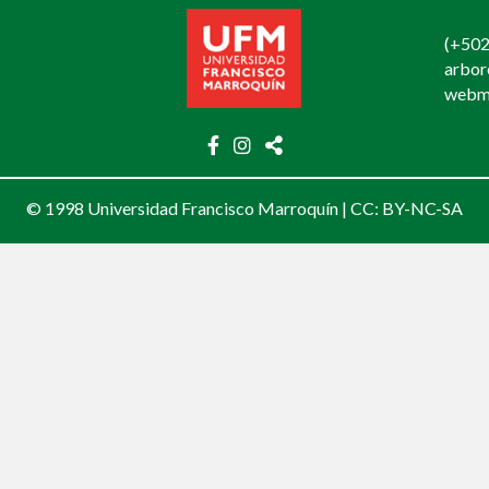
(+502
arbo
webm
© 1998 Universidad Francisco Marroquín |
CC: BY-NC-SA