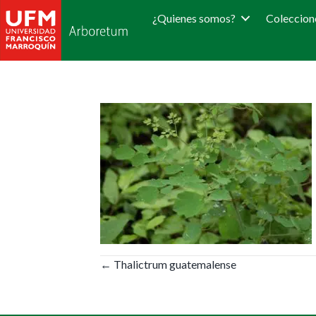
¿Quienes somos?
Coleccion
Posts
← Thalictrum guatemalense
navigation