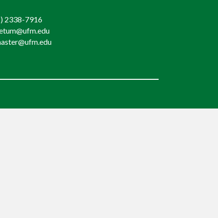
) 2338-7916
retum@ufm.edu
aster@ufm.edu