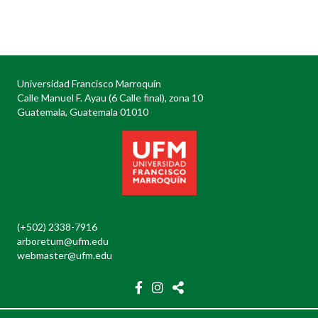
Posts
navigation
Universidad Francisco Marroquín
Calle Manuel F. Ayau (6 Calle final), zona 10
Guatemala, Guatemala 01010
(+502) 2338-7916
arboretum@ufm.edu
webmaster@ufm.edu