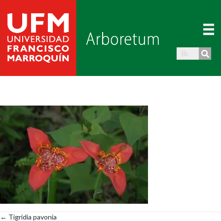
← Tigridia pavonia