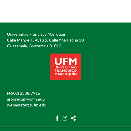
Posts
navigation
Universidad Francisco Marroquín
Calle Manuel F. Ayau (6 Calle final), zona 10
Guatemala, Guatemala 01010
(+502) 2338-7916
arboretum@ufm.edu
webmaster@ufm.edu