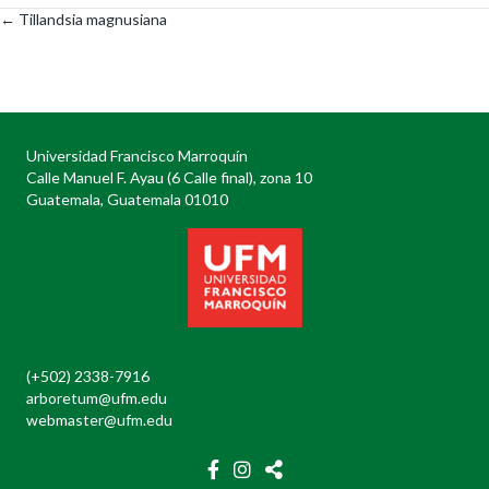
← Tillandsia magnusiana
Posts
navigation
Universidad Francisco Marroquín
Calle Manuel F. Ayau (6 Calle final), zona 10
Guatemala, Guatemala 01010
(+502) 2338-7916
arboretum@ufm.edu
webmaster@ufm.edu