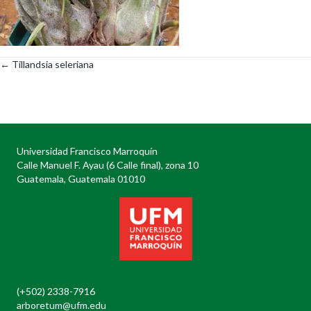
← Tillandsia seleriana
Posts
navigation
Universidad Francisco Marroquín
Calle Manuel F. Ayau (6 Calle final), zona 10
Guatemala, Guatemala 01010
(+502) 2338-7916
arboretum@ufm.edu