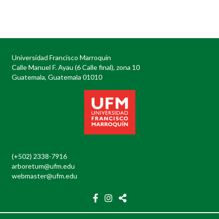
Posts
navigation
Universidad Francisco Marroquín
Calle Manuel F. Ayau (6 Calle final), zona 10
Guatemala, Guatemala 01010
(+502) 2338-7916
arboretum@ufm.edu
webmaster@ufm.edu