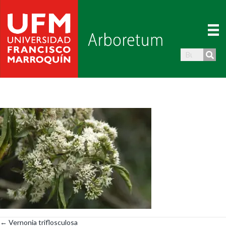
← Vernonia triflosculosa