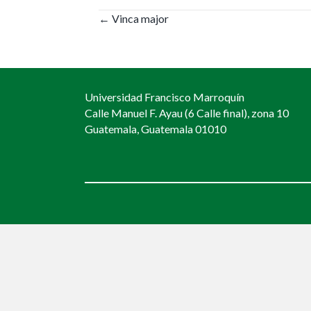
Posts
← Vinca major
navigation
Universidad Francisco Marroquín
Calle Manuel F. Ayau (6 Calle final), zona 10
Guatemala, Guatemala 01010