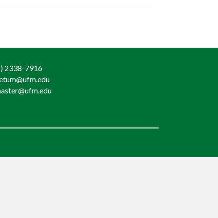
) 2338-7916
retum@ufm.edu
aster@ufm.edu