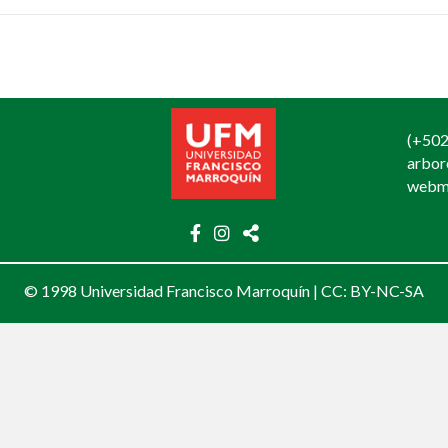
(+502
arbo
webm
© 1998 Universidad Francisco Marroquín |
CC: BY-NC-SA