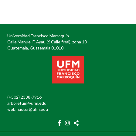
Posts
navigation
Universidad Francisco Marroquín
Calle Manuel F. Ayau (6 Calle final), zona 10
Guatemala, Guatemala 01010
(+502) 2338-7916
arboretum@ufm.edu
webmaster@ufm.edu