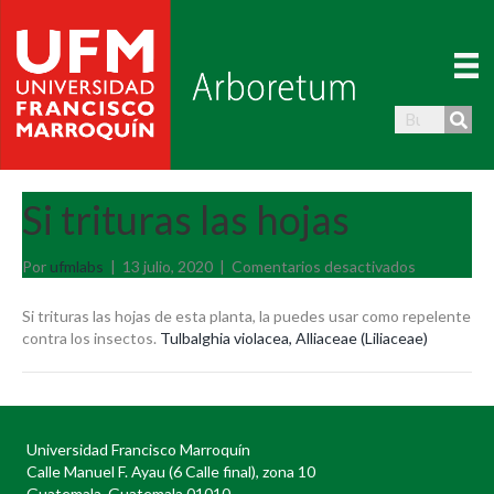
Si trituras las hojas
en
Por
ufmlabs
|
13 julio, 2020
|
Comentarios desactivados
Si
trituras
Si trituras las hojas de esta planta, la puedes usar como repelente
las
contra los insectos.
Tulbalghia violacea, Alliaceae (Liliaceae)
hojas
Universidad Francisco Marroquín
Calle Manuel F. Ayau (6 Calle final), zona 10
Guatemala, Guatemala 01010