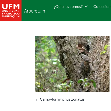
¿Quienes somos?
Coleccion
Posts
← Campylorhynchus zonatus