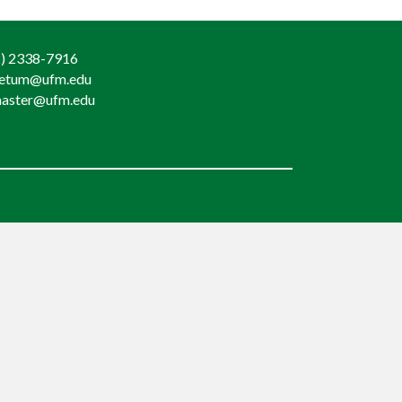
) 2338-7916
retum@ufm.edu
aster@ufm.edu