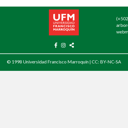
(+502
arbo
webm
© 1998 Universidad Francisco Marroquín |
CC: BY-NC-SA