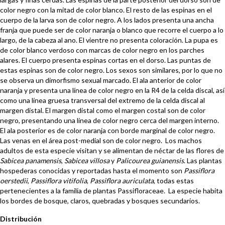
color negro con la mitad de color blanco. El resto de las espinas en el
cuerpo de la larva son de color negro. A los lados presenta una ancha
franja que puede ser de color naranja o blanco que recorre el cuerpo a lo
largo, de la cabeza al ano. El vientre no presenta coloración. La pupa es
de color blanco verdoso con marcas de color negro en los parches
alares. El cuerpo presenta espinas cortas en el dorso. Las puntas de
estas espinas son de color negro. Los sexos son similares, por lo que no
se observa un dimorfismo sexual marcado. El ala anterior de color
naranja y presenta una línea de color negro en la R4 de la celda discal, así
como una línea gruesa transversal del extremo de la celda discal al
margen distal. El margen distal como el margen costal son de color
negro, presentando una línea de color negro cerca del margen interno.
El ala posterior es de color naranja con borde marginal de color negro.
Las venas en el área post-medial son de color negro. Los machos
adultos de esta especie visitan y se alimentan de néctar de las flores de
Sabicea panamensis
,
Sabicea villosa
y
Palicourea guianensis
. Las plantas
hospederas conocidas y reportadas hasta el momento son
Passiflora
oerstedii
,
Passiflora vitifolia
,
Passiflora auriculata
, todas estas
pertenecientes a la familia de plantas Passifloraceae. La especie habita
los bordes de bosque, claros, quebradas y bosques secundarios.
Distribución