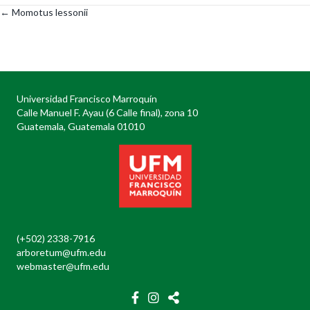
← Momotus lessonii
Posts
navigation
Universidad Francisco Marroquín
Calle Manuel F. Ayau (6 Calle final), zona 10
Guatemala, Guatemala 01010
(+502) 2338-7916
arboretum@ufm.edu
webmaster@ufm.edu