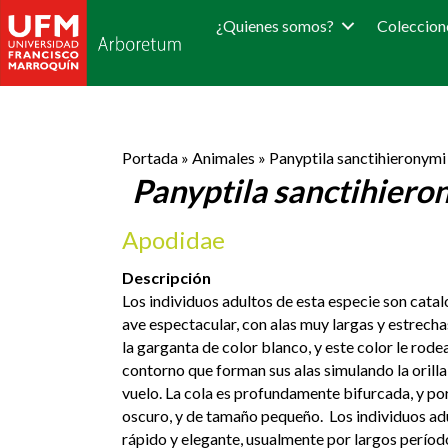
¿Quienes somos?
Coleccion
Portada
»
Animales
»
Panyptila sanctihieronymi
Panyptila sanctihiero
Apodidae
Descripción
Los individuos adultos de esta especie son cata
ave espectacular, con alas muy largas y estrechas
la garganta de color blanco, y este color le rod
contorno que forman sus alas simulando la orilla 
vuelo. La cola es profundamente bifurcada, y por
oscuro, y de tamaño pequeño. Los individuos adult
rápido y elegante, usualmente por largos período