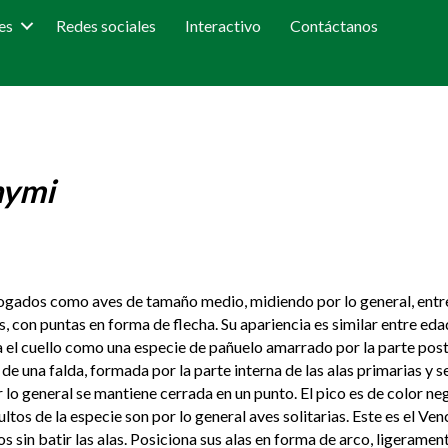
es
Redes sociales
Interactivo
Contáctanos
nymi
logados como aves de tamaño medio, midiendo por lo general, entre 
, con puntas en forma de flecha. Su apariencia es similar entre eda
ea el cuello como una especie de pañuelo amarrado por la parte post
de una falda, formada por la parte interna de las alas primarias y 
 lo general se mantiene cerrada en un punto. El pico es de color ne
os de la especie son por lo general aves solitarias. Este es el Ven
s sin batir las alas. Posiciona sus alas en forma de arco, ligerame