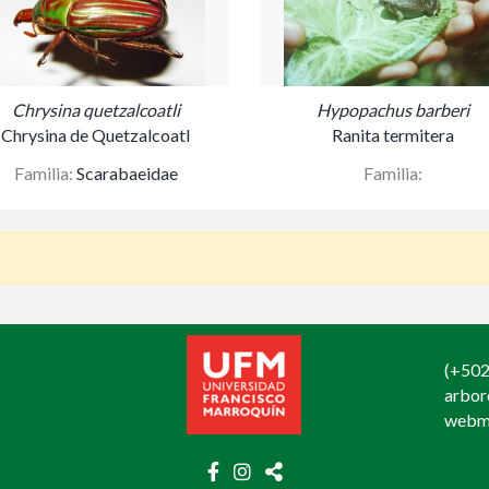
Chrysina quetzalcoatli
Hypopachus barberi
Chrysina de Quetzalcoatl
Ranita termitera
Familia:
Scarabaeidae
Familia:
(+502
arbo
webm