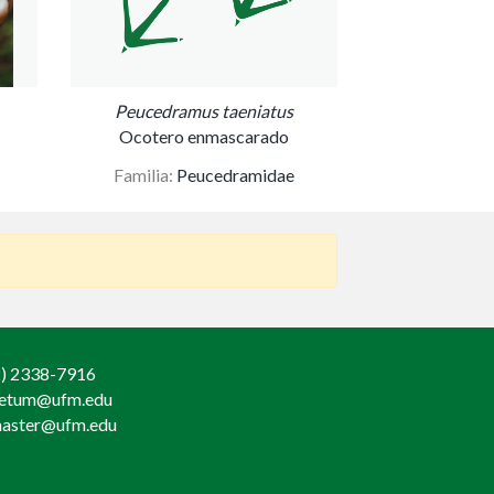
Peucedramus taeniatus
Ocotero enmascarado
Familia:
Peucedramidae
) 2338-7916
retum@ufm.edu
aster@ufm.edu