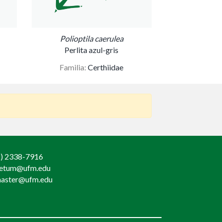
Polioptila caerulea
Perlita azul-gris
Familia:
Certhiidae
) 2338-7916
retum@ufm.edu
aster@ufm.edu