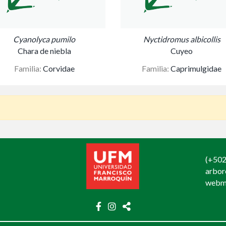
Cyanolyca pumilo
Nyctidromus albicollis
Chara de niebla
Cuyeo
Familia:
Corvidae
Familia:
Caprimulgidae
(+502
arbo
webm