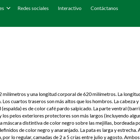
es
Redes sociales
Interactivo
Contáctanos
 milímetros y una longitud corporal de 620 milímetros. La longitud
a. Los cuartos traseros son más altos que los hombros. La cabeza y 
 (espalda) es de color café pardo salpicado. La parte ventral (barrig
 y los pelos exteriores protectores son más largos (incluyendo algu
a máscara distintiva de color negro sobre las mejillas, bordeada por
efinidos de color negro y anaranjado. La pata es larga y estrecha. Ant
 por lo regular, camadas de 2 a 5 crías entre julio y agosto. Amb