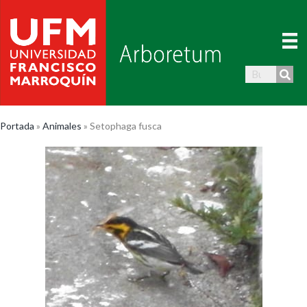
Portada
»
Animales
»
Setophaga fusca