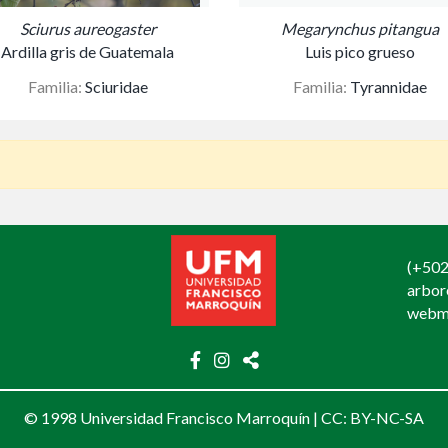
Sciurus aureogaster
Megarynchus pitangua
Ardilla gris de Guatemala
Luis pico grueso
Familia:
Sciuridae
Familia:
Tyrannidae
(+502
arbo
webm
© 1998 Universidad Francisco Marroquín |
CC: BY-NC-SA