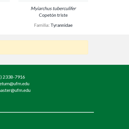
Myiarchus tuberculifer
Copetón triste
Familia:
Tyrannidae
) 2338-7916
retum@ufm.edu
aster@ufm.edu