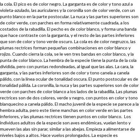
la cola. El pico es de color negro. La garganta es de color y tono azul a
violeta-azulado, las auriculares y la coronilla son de color verde, con un
punto blanco en la parte postocular. La nuca y las partes superiores son
de color verde, con parches en forma relativamente cuadrada, a los
costados de la rabadilla. El pecho es de color blanco, y forma una banda
que hace contraste con la garganta, y el resto de las partes inferiores
que son de color y tono verde oscuro. La cola es de color negruzco, las
plumas rectrices forman pequeñas combinaciones en color blanco y
rojizo. Cuando cierra la cola, se le ven tres bandas en color blanco, y la
punta de color blanco. La hembra de la especie tiene la punta de la cola
dividida, pero con puntas redondeadas, al igual que las alas. La cara, la
garganta, y las partes inferiores son de color y tono canela a canela
pálido, con la linea ocular de tonalidad oscura. El punto postocular es de
tonalidad pálida. La coronilla, la nuca y las partes superiores son de color
verde con parches de color blanco a los lados de la rabadilla. Las plumas
rectrices son de dos colores, verde y negro, con puntos en color y tono
blanquecino a canela pálido. El macho juvenil de la especie se parece a la
hembra adulta, pero este tiene manchas en color verde en las partes
inferiores, y las plumas rectrices tienen puntos en color blanco. Los
individuos adultos de la especie son aves endémicas, vuelan lento y
mueven las alas sin parar, similar a las abejas. Empieza a alimentarse de
niveles bajos a altos. Hace vuelos prolongados. La especie es