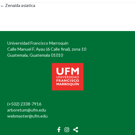
← Zenaida asiatica
Posts
navigation
Universidad Francisco Marroquín
Calle Manuel F. Ayau (6 Calle final), zona 10
Guatemala, Guatemala 01010
(+502) 2338-7916
arboretum@ufm.edu
webmaster@ufm.edu