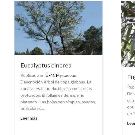
Eucalyptus cinerea
Publicado en
UFM
,
Myrtaceae
Eu
Descripción Árbol de copa globosa. La
Pub
corteza es fisurada. fibrosa con zurcos
Desc
profundos. El follaje es denso, gris
con 
plateado. Las hojas son simples, ovadas,
opue
orbiculares.…
de 1
about Eucalyptus cinerea
Leer más
Lee