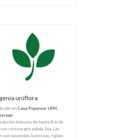
genia uniflora
licado en
Casa Popenoe
,
UFM
,
taceae
ripción Arbusto de hasta 8 m de
 con corteza gris pálida, lisa. Las
s son opuestas, lustrosas, rojizas