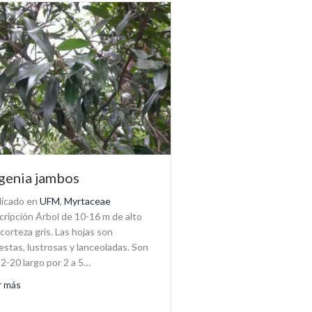
genia jambos
licado en
UFM
,
Myrtaceae
ripción Árbol de 10-16 m de alto
corteza gris. Las hojas son
stas, lustrosas y lanceoladas. Son
2-20 largo por 2 a 5…
about Eugenia jambos
r más