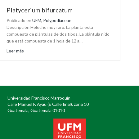
Platycerium bifurcatum
Publicado en
UFM
,
Polypodiaceae
Descripción Helecho muy raro. La planta está
compuesta de plántulas de dos tipos. La plántula nido
que está compuesta de 1 hoja de 12 a…
about Platycerium bifurcatum
Leer más
Universidad Francisco Marroquín
Calle Manuel F. Ayau (6 Calle final), zona 10
Guatemala, Guatemala 01010