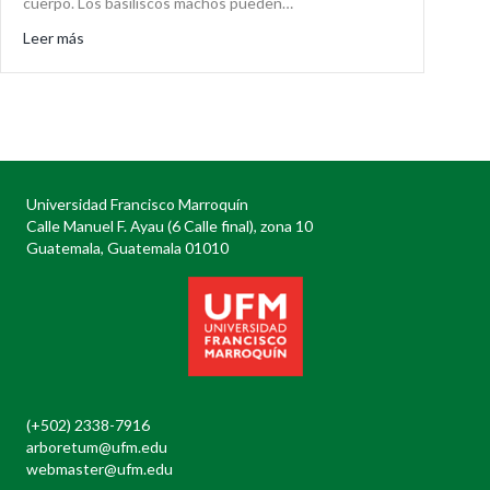
cuerpo. Los basiliscos machos pueden…
about Basiliscus vittatus
Leer más
Universidad Francisco Marroquín
Calle Manuel F. Ayau (6 Calle final), zona 10
Guatemala, Guatemala 01010
(+502) 2338-7916
arboretum@ufm.edu
webmaster@ufm.edu