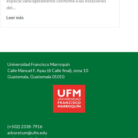
especie varía ligeramente conforme a las estaciones
del…
about Celastrina ladon
Leer más
Universidad Francisco Marroquín
Calle Manuel F. Ayau (6 Calle final), zona 10
Guatemala, Guatemala 01010
(+502) 2338-7916
arboretum@ufm.edu