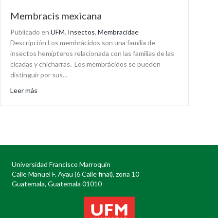
Membracis mexicana
Publicado en
UFM
,
Insectos
,
Membracidae
Descripción Los membrácidos son una familia de
insectos hemípteros relacionada con las familias de las
cícadas y chicharras. Los membrácidos se pueden
distinguir por sus…
about Membracis mexicana
Leer más
Universidad Francisco Marroquín
Calle Manuel F. Ayau (6 Calle final), zona 10
Guatemala, Guatemala 01010