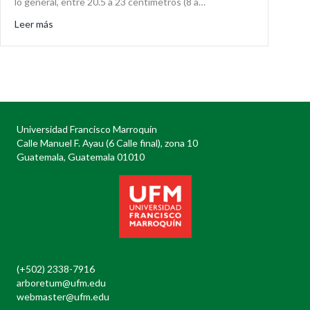
lo general, entre 20.5 a 23 centímetros (8 a…
about Dactylortyx thoracicus
Leer más
Universidad Francisco Marroquín
Calle Manuel F. Ayau (6 Calle final), zona 10
Guatemala, Guatemala 01010
(+502) 2338-7916
arboretum@ufm.edu
webmaster@ufm.edu