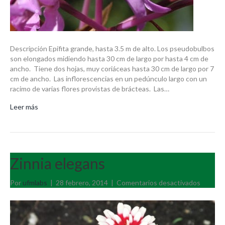
Descripción Epífita grande, hasta 3.5 m de alto. Los pseudobulbos
son elongados midiendo hasta 30 cm de largo por hasta 4 cm de
ancho. Tiene dos hojas, muy coriáceas hasta 30 cm de largo por 7
cm de ancho. Las inflorescencias en un pedúnculo largo con un
racimo de varias flores provistas de brácteas. Las…
Leer más
Zinnia elegans
en
Por
ufmlabs
|
28 febrero, 2014
|
Comentarios desactivados
Zinnia
elegans