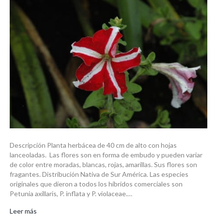
hibrida
Descripción Planta herbácea de 40 cm de alto con hojas
lanceoladas. Las flores son en forma de embudo y pueden variar
de color entre moradas, blancas, rojas, amarillas. Sus flores son
fragantes. Distribución Nativa de Sur América. Las especies
originales que dieron a todos los híbridos comerciales son
Petunia axillaris, P. inflata y P. violaceae.…
Leer más