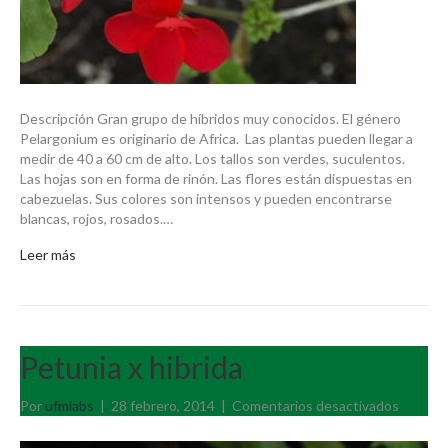
Descripción Gran grupo de híbridos muy conocidos. El género
Pelargonium es originario de Africa. Las plantas pueden llegar a
medir de 40 a 60 cm de alto. Los tallos son verdes, suculentos.
Las hojas son en forma de rinón. Las flores están dispuestas en
cabezuelas. Sus colores son intensos y pueden encontrarse
blancas, rojos, rosados.…
Leer más
Petunia x hibrida
en
Por
ufmlabs
|
28 febrero, 2014
|
Comentarios desactivados
Petunia
x