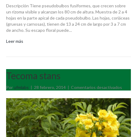
Descripción Tiene pseudobulbos fusiformes, que crecen sobre
un rizoma visible y alcanzan los 80 cm de altura. Muestra de 2 a 4
hojas en la parte apical de cada pseudobulbo. Las hojas, coriáceas
(gruesas y carnosas), tienen de 13 a 24 cm de largo por 3 a 7 cm
de ancho. Su escapo floral puede…
Leer más
Tecoma stans
en
Por
ufmlabs
|
28 febrero, 2014
|
Comentarios desactivados
Tecoma
stans