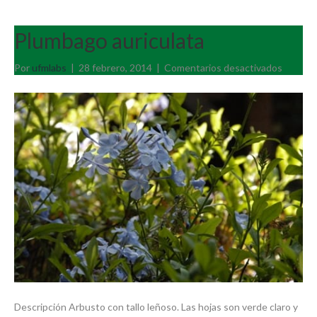
Plumbago auriculata
en
Por
ufmlabs
|
28 febrero, 2014
|
Comentarios desactivados
Plumba
auricula
Descripción Arbusto con tallo leñoso. Las hojas son verde claro y