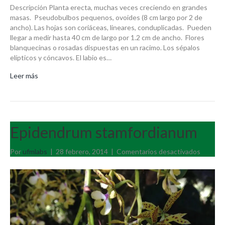
Descripción Planta erecta, muchas veces creciendo en grandes
masas. Pseudobulbos pequenos, ovoides (8 cm largo por 2 de
ancho). Las hojas son coriáceas, lineares, conduplicadas. Pueden
llegar a medir hasta 40 cm de largo por 1.2 cm de ancho. Flores
blanquecinas o rosadas dispuestas en un racimo. Los sépalos
elípticos y cóncavos. El labio es…
Leer más
Epidendrum stamfordianum
en
Por
ufmlabs
|
28 febrero, 2014
|
Comentarios desactivados
Epiden
stamfo