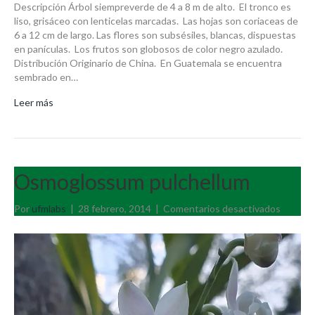
Descripción Árbol siempreverde de 4 a 8 m de alto. El tronco es
liso, grisáceo con lenticelas marcadas. Las hojas son coriaceas de
6 a 12 cm de largo. Las flores son subsésiles, blancas, dispuestas
en panículas. Los frutos son globosos de color negro azulado.
Distribución Originario de China. En Guatemala se encuentra
sembrado en…
Leer más
Osmoglossum pulchellum
en
Por
ufmlabs
|
28 febrero, 2014
|
Comentarios desactivados
Osmogl
pulchel