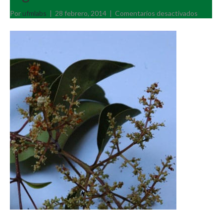
en
Por
ufmlabs
|
28 febrero, 2014
|
Comentarios desactivados
Ligustr
lucidum