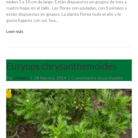
miden 5 a 10 cm de largo. Están dispuestos en grupos de tres a
cuatro hojas en el tallo. Las flores son azuladas, con 5 pétalos y
están dispuestas en grupos. La planta florea todo el año y le
gusta lugares con sol. Sus…
Leer más
Euryops chrysanthemoides
en
Por
ufmlabs
|
28 febrero, 2014
|
Comentarios desactivados
Euryop
chrysa