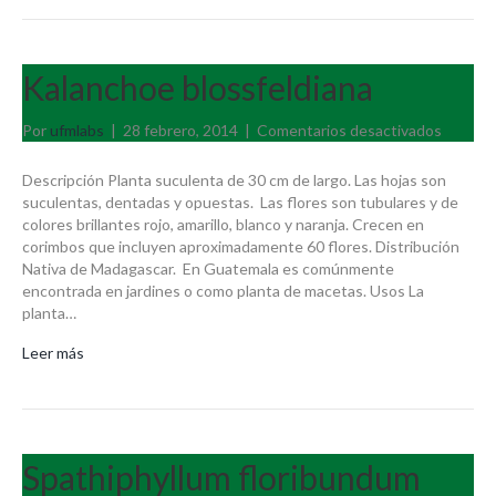
Kalanchoe blossfeldiana
en
Por
ufmlabs
|
28 febrero, 2014
|
Comentarios desactivados
Kalanc
blossfe
Descripción Planta suculenta de 30 cm de largo. Las hojas son
suculentas, dentadas y opuestas. Las flores son tubulares y de
colores brillantes rojo, amarillo, blanco y naranja. Crecen en
corimbos que incluyen aproximadamente 60 flores. Distribución
Nativa de Madagascar. En Guatemala es comúnmente
encontrada en jardines o como planta de macetas. Usos La
planta…
Leer más
Spathiphyllum floribundum