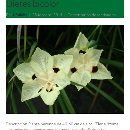
Dietes bicolor
en
Por
ufmlabs
|
28 febrero, 2014
|
Comentarios desactivados
Dietes
bicolor
Descripción Planta perenne de 40-60 cm de alto. Tiene rizoma.
Las hojas son lineares muy delgadas y están dispuestas