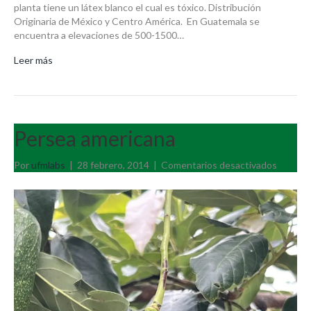
planta tiene un látex blanco el cual es tóxico. Distribución
Originaria de México y Centro América. En Guatemala se
encuentra a elevaciones de 500-1500…
Leer más
Persea americana
en
Por
ufmlabs
|
28 febrero, 2014
|
Comentarios desactivados
Persea
america