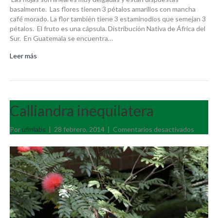
basalmente. Las flores tienen 3 pétalos amarillos con mancha
café morado. La flor también tiene 3 estaminodios que semejan 3
pétalos. El fruto es una cápsula. Distribución Nativa de África del
Sur. En Guatemala se encuentra…
Leer más
Calliandra inequilatera
en
Por
ufmlabs
|
28 febrero, 2014
|
Comentarios desactivados
Calliand
inequila