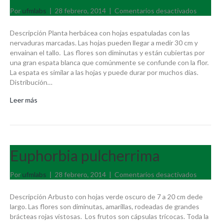
en
Por
ufmlabs
|
28 febrero, 2014
|
Comentarios desactivados
Spathip
floribu
Descripción Planta herbácea con hojas espatuladas con las
nervaduras marcadas. Las hojas pueden llegar a medir 30 cm y
envainan el tallo. Las flores son diminutas y están cubiertas por
una gran espata blanca que comúnmente se confunde con la flor.
La espata es similar a las hojas y puede durar por muchos días.
Distribución…
Leer más
Euphorbia pulcherrima
en
Por
ufmlabs
|
28 febrero, 2014
|
Comentarios desactivados
Euphorb
pulcher
Descripción Arbusto con hojas verde oscuro de 7 a 20 cm dede
largo. Las flores son diminutas, amarillas, rodeadas de grandes
brácteas rojas vistosas. Los frutos son cápsulas tricocas. Toda la