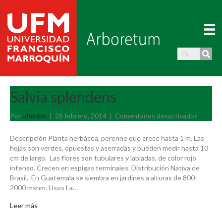
Salvia splendens
en
Por
ufmlabs
|
28 febrero, 2014
|
Comentarios desactivados
Salvia
splend
Descripción Planta herbácea, perenne que crece hasta 1 m. Las
hojas son verdes, opuestas y aserradas y pueden medir hasta 10
cm de largo. Las flores son tubulares y labiadas, de color rojo
intenso. Crecen en espigas terminales. Distribución Nativa de
Brasil. En Guatemala se siembra en jardines a alturas de 800-
2000 msnm. Usos La…
Leer más