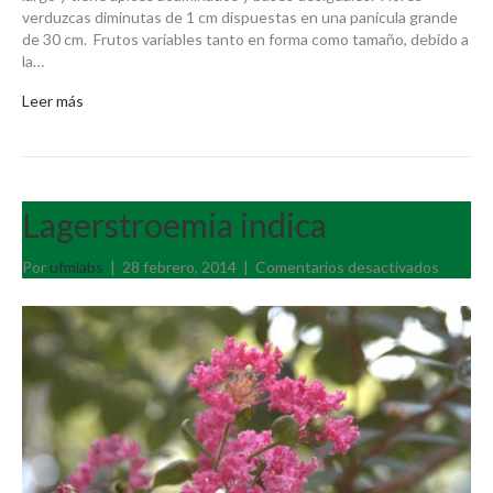
verduzcas diminutas de 1 cm dispuestas en una panícula grande
de 30 cm. Frutos variables tanto en forma como tamaño, debido a
la…
Leer más
Lagerstroemia indica
en
Por
ufmlabs
|
28 febrero, 2014
|
Comentarios desactivados
Lagerst
indica