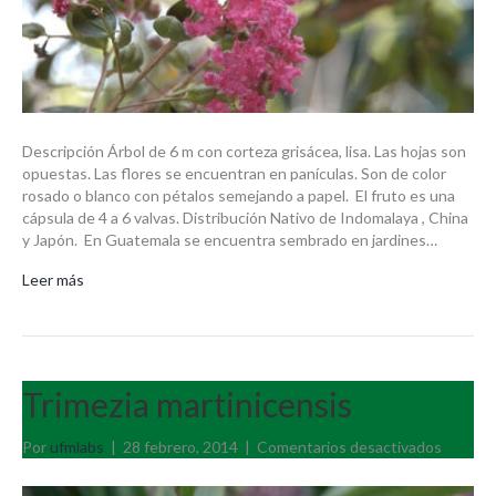
Descripción Árbol de 6 m con corteza grisácea, lisa. Las hojas son
opuestas. Las flores se encuentran en panículas. Son de color
rosado o blanco con pétalos semejando a papel. El fruto es una
cápsula de 4 a 6 valvas. Distribución Nativo de Indomalaya , China
y Japón. En Guatemala se encuentra sembrado en jardines…
Leer más
Trimezia martinicensis
en
Por
ufmlabs
|
28 febrero, 2014
|
Comentarios desactivados
Trimezi
martini