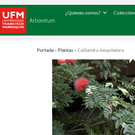
¿Quienes somos?
Coleccion
Portada
»
Plantas
»
Calliandra inequilatera