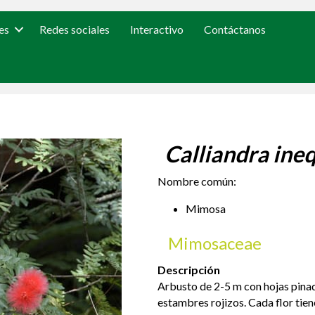
es
Redes sociales
Interactivo
Contáctanos
Calliandra ineq
Nombre común:
Mimosa
Mimosaceae
Descripción
Arbusto de 2-5 m con hojas pina
estambres rojizos. Cada flor tie