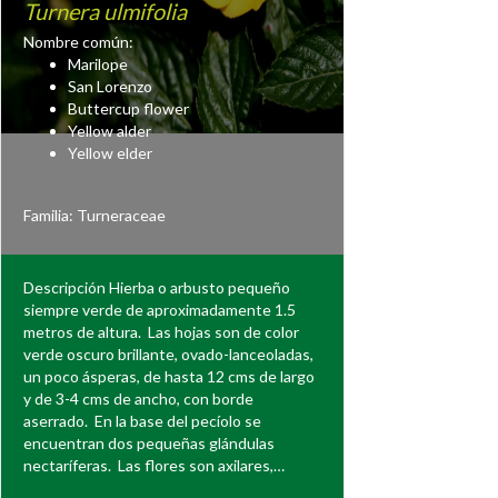
Turnera ulmifolia
Nombre común:
Marilope
San Lorenzo
Buttercup flower
Yellow alder
Yellow elder
Familia:
Turneraceae
Descripción Hierba o arbusto pequeño
siempre verde de aproximadamente 1.5
metros de altura. Las hojas son de color
verde oscuro brillante, ovado-lanceoladas,
un poco ásperas, de hasta 12 cms de largo
y de 3-4 cms de ancho, con borde
aserrado. En la base del pecíolo se
encuentran dos pequeñas glándulas
nectaríferas. Las flores son axilares,…