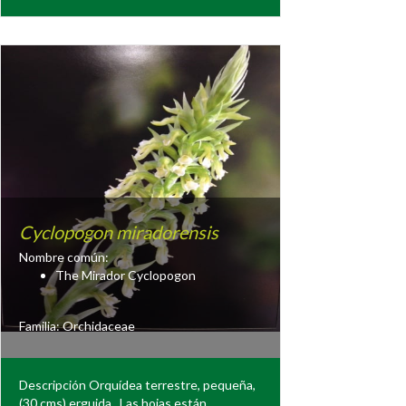
Cyclopogon miradorensis
Nombre común:
The Mirador Cyclopogon
Familia:
Orchidaceae
Descripción Orquídea terrestre, pequeña,
(30 cms) erguida. Las hojas están