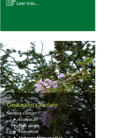
Leer más...
Guaiacum sanctum
Nombre común:
Guayacán
Palo santo
Holywood
Holywood lignum-vitae