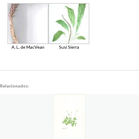
A. L. de MacVean
Susi Sierra
Relacionados: