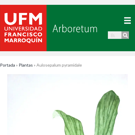
Portada
»
Plantas
»
Aulosepalum pyramidale