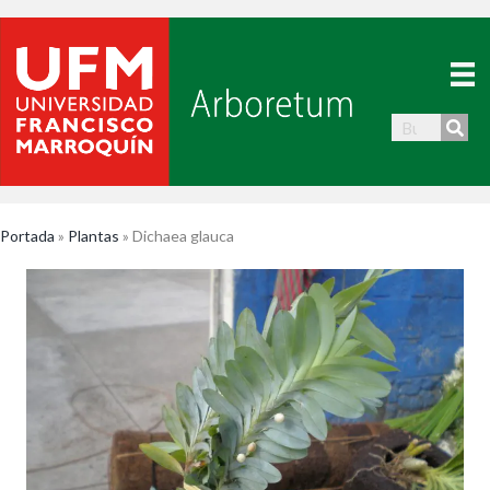
Portada
»
Plantas
»
Dichaea glauca