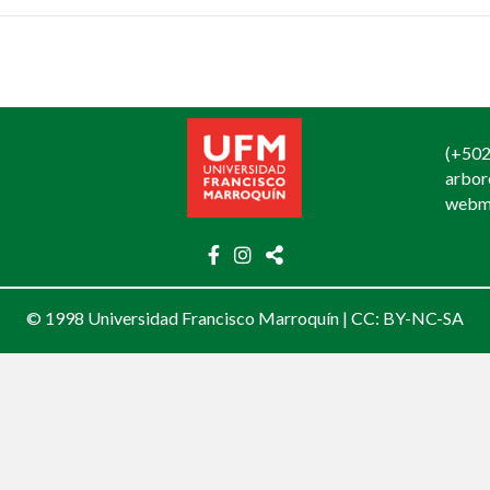
(+502
arbo
webm
© 1998 Universidad Francisco Marroquín |
CC: BY-NC-SA