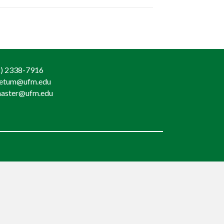
) 2338-7916
retum@ufm.edu
aster@ufm.edu