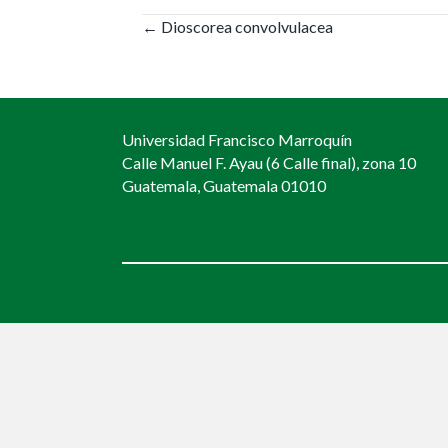
Posts
← Dioscorea convolvulacea
navigation
Universidad Francisco Marroquín
Calle Manuel F. Ayau (6 Calle final), zona 10
Guatemala, Guatemala 01010